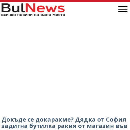
Докъде се докарахме? Дядка от София
задигна бутилка ракия от магазин във