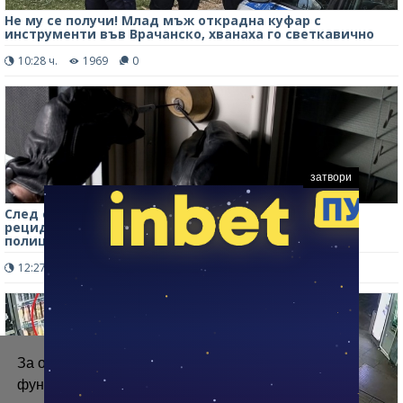
Не му се получи! Млад мъж открадна куфар с
инструменти във Врачанско, хванаха го светкавично
10:28 ч.
1969
0
затвори
След серия кражби: Заловиха непълнолетен
рецидивист в Монтанско, призна си всичко пред
полицията
12:27 ч.
526
0
За осигуряване на правилното
функциониране на уебсайта ние използваме