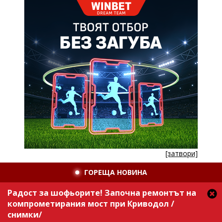
[затвори]
ГОРЕЩА НОВИНА
Радост за шофьорите! Започна ремонтът на
компрометирания мост при Криводол /
снимки/