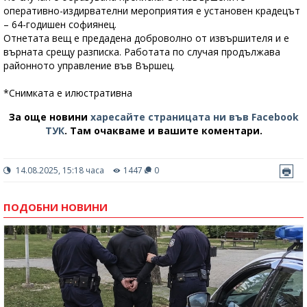
оперативно-издирвателни мероприятия е установен крадецът
– 64-годишен софиянец.
Отнетата вещ е предадена доброволно от извършителя и е
върната срещу разписка. Работата по случая продължава
районното управление във Вършец.
*Снимката е илюстративна
За още новини
харесайте страницата ни във Facebook
ТУК
.
Там очакваме и вашите коментари.
14.08.2025, 15:18 часа
1447
0
ПОДОБНИ НОВИНИ