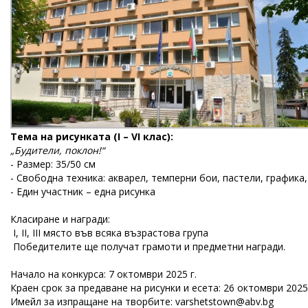
Тема на рисунката (I – VI клас):
„Будители, поклон!“
- Размер: 35/50 см
- Свободна техника: акварел, темперни бои, пастели, графика
- Един участник – една рисунка
Класиране и награди:
I, II, III място във всяка възрастова група
Победителите ще получат грамоти и предметни награди.
Начало на конкурса: 7 октомври 2025 г.
Краен срок за предаване на рисунки и есета: 26 октомври 2025 г
Имейл за изпращане на творбите:
varshetstown@abv.bg