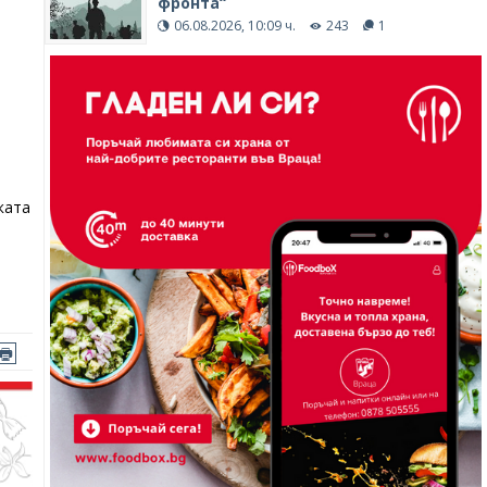
фронта“
06.08.2026, 10:09 ч.
243
1
ката