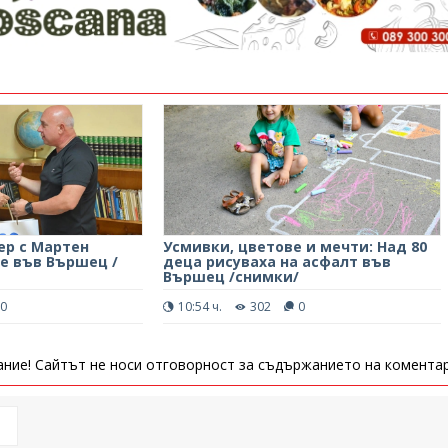
ер с Мартен
Усмивки, цветове и мечти: Над 80
е във Вършец /
деца рисуваха на асфалт във
Вършец /снимки/
0
10:54 ч.
302
0
ние! Сайтът не носи отговорност за съдържанието на коментар