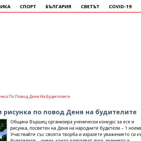
ИКА
СПОРТ
БЪЛГАРИЯ
СВЕТЪТ
COVID-19
унка По Повод Деня На Будителите
и рисунка по повод Деня на будителите
Община Вършец организира ученически конкурс за есе и
рисунка, посветен на Деня на народните будители – 1 ноем
Участвайте със своята творба и изразете уважението си к
будителите – онези, които разпалват духа, знанието и