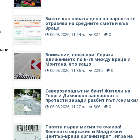
Вижте как новата цена на парното се
отразява на средните сметки във
Враца
s
06.08.2026, 11:54 ч.
324
0
ани.
Внимание, шофьори! Спряха
движението по Е-79 между Враца и
Монтана, ето защо
06.08.2026, 11:36 ч.
2236
0
Северозападът на бунт! Жители на
Георги Дамяново заплашват с
протести заради разбит път /снимки/
06.08.2026, 11:27 ч.
506
0
Твоята първа мисия те очаква!
Военното окръжие и Младежки
център-Враца организират „Игра на