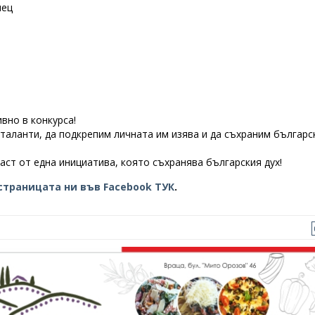
шец
вно в конкурса!
таланти, да подкрепим личната им изява и да съхраним българс
ст от една инициатива, която съхранява българския дух!
страницата ни във Facebook ТУК
.