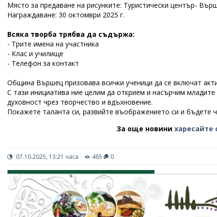
Място за предаване на рисунките: Туристически център- Вър
Награждаване: 30 октомври 2025 г.
Всяка творба трябва да съдържа:
- Трите имена на участника
- Клас и училище
- Телефон за контакт
Община Вършец призовава всички ученици да се включат акти
С тази инициатива ние целим да открием и насърчим младите 
духовност чрез творчество и вдъхновение.
Покажете таланта си, развийте въображението си и бъдете ча
За още новини
харесайте 
07.10.2025, 13:21 часа
465
0