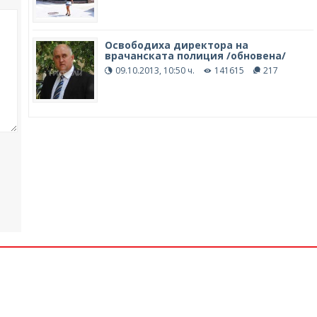
Освободиха директора на
врачанската полиция /обновена/
09.10.2013, 10:50 ч.
141615
217