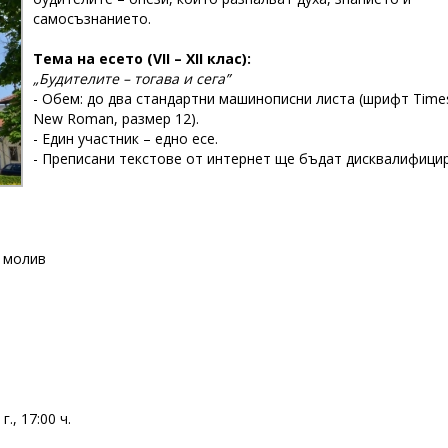
самосъзнанието.
Тема на есето (VII – XII клас):
„Будителите – тогава и сега”
- Обем: до два стандартни машинописни листа (шрифт Time
New Roman, размер 12).
- Един участник – едно есе.
- Преписани текстове от интернет ще бъдат дисквалифицир
, молив
., 17:00 ч.