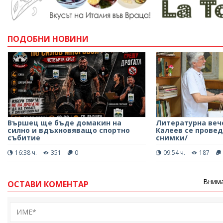
ПОДОБНИ НОВИНИ
Вършец ще бъде домакин на
Литературна веч
силно и вдъхновяващо спортно
Калеев се провед
събитие
снимки/
16:38 ч.
351
0
09:54 ч.
187
Внима
ОСТАВИ КОМЕНТАР