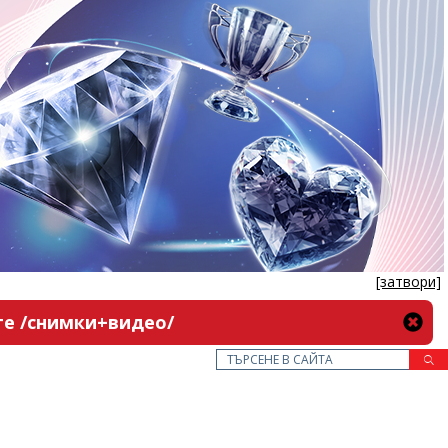
[затвори]
Опасна каскада! Кола излетя от пътя Враца-Оряхово, спря се в храстите /снимки+видео/