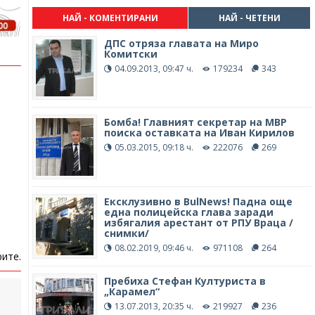
НАЙ - КОМЕНТИРАНИ
НАЙ - ЧЕТЕНИ
ДПС отряза главата на Миро
Комитски
04.09.2013, 09:47 ч.
179234
343
Бомба! Главният секретар на МВР
поиска оставката на Иван Кирилов
05.03.2015, 09:18 ч.
222076
269
Ексклузивно в BulNews! Падна още
една полицейска глава заради
избягалия арестант от РПУ Враца /
снимки/
08.02.2019, 09:46 ч.
971108
264
ите.
Пребиха Стефан Културиста в
„Карамел“
13.07.2013, 20:35 ч.
219927
236