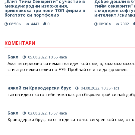
„Елит Тийм Секюрити“ с участие в
Добре дошли в б
международни изложения,
тийм секюрити“ 
привлякоха три нови ТОП фирми в
с модерен софтуе
богатото си портфолио
интелект /снимк
08:50 ч.
4443
0
08:30 ч.
7302
КОМЕНТАРИ
Бако
05.08.2022, 10:55 часа
Ама ти сериозно си немаш на идея кой съм, а, хахахахахахха.
стига до некви селия по Е79. Пробвай се и ти да фръкнеш.
някой си Краводерски брус
04.08.2022, 10:38 часа
такъв идиот като тебе няма как да сбъркам трай си най добр
Бако
03.08.2022, 15:57 часа
Краводерски брус, ти от къде си толко сигурен кой съм, от 