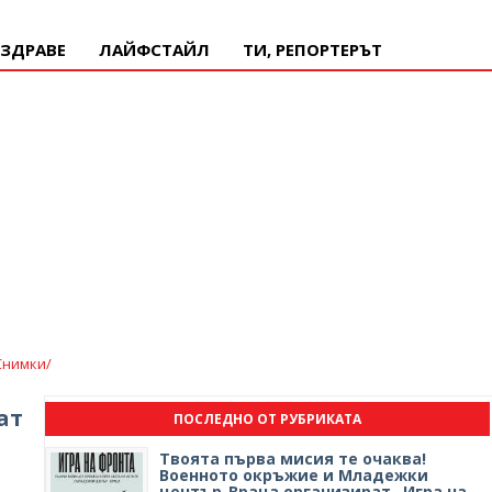
ЗДРАВЕ
ЛАЙФСТАЙЛ
ТИ, РЕПОРТЕРЪТ
снимки/
ат
ПОСЛЕДНО ОТ РУБРИКАТА
Твоята първа мисия те очаква!
Военното окръжие и Младежки
център-Враца организират „Игра на