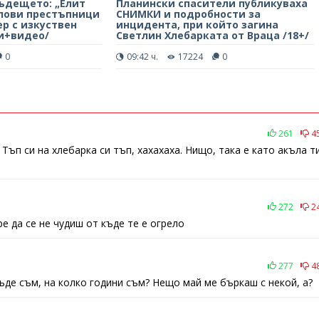
ъдещето: „Елит
Планински спасители публикуваха
лови престъпници
СНИМКИ и подробности за
р с изкуствен
инцидента, при който загина
и+видео/
Светлин Хлебарката от Враца /18+/
0
09:42 ч.
17224
0
261
4
 Тъп си на хлебарка си тъп, хахахаха. Нищо, така е като акъла т
272
2
е да се не чудиш от къде те е огрело
277
4
къде съм, на колко години съм? Нещо май ме бъркаш с некой, а?