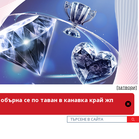
[затвори]
обърна се по таван в канавка край жп