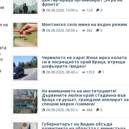
фронта“
ия
06.08.2026, 10:09 ч.
124
0
Монтанско село мина на воден режим
л на
06.08.2026, 09:36 ч.
382
0
ата
а
Червилото не кара! Жена юрка колата
ло
си в насрещното край Враца, втрещи
шофьорите /видео/
а
06.08.2026, 08:40 ч.
1353
1
и
На вниманието на институциите!
Дървените люлки край стадиона във
Враца се рушат, граждани апелират за
спешни мерки /снимки/
06.08.2026, 08:30 ч.
466
0
Губернаторът на Видин обсъди
развитието на областта с министъра