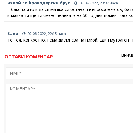
някой си Краводерски брус
02.08.2022, 23:37 часа
Е бако който и да си мишка си оставаш въпроса е че съдбат
и майка ти ще ти сменя пелените на 50 години помни това ко
Бако
02.08.2022, 22:15 часа
Те тоя, конкретно, нема да липсва на никой. Един мутрагент
Внима
ОСТАВИ КОМЕНТАР