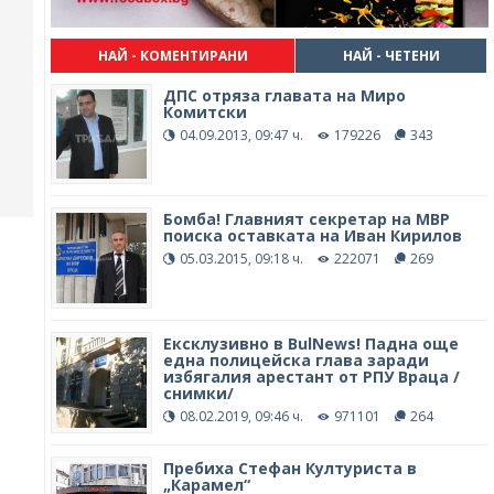
НАЙ - КОМЕНТИРАНИ
НАЙ - ЧЕТЕНИ
ДПС отряза главата на Миро
Комитски
04.09.2013, 09:47 ч.
179226
343
Бомба! Главният секретар на МВР
поиска оставката на Иван Кирилов
05.03.2015, 09:18 ч.
222071
269
Ексклузивно в BulNews! Падна още
една полицейска глава заради
избягалия арестант от РПУ Враца /
снимки/
08.02.2019, 09:46 ч.
971101
264
Пребиха Стефан Културиста в
„Карамел“