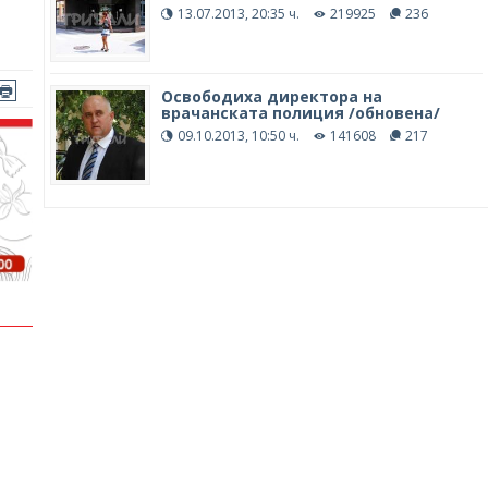
13.07.2013, 20:35 ч.
219925
236
Освободиха директора на
врачанската полиция /обновена/
09.10.2013, 10:50 ч.
141608
217