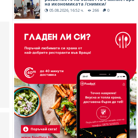
на икономиката /снимки/
05.08.2026, 16:52 ч.
266
0