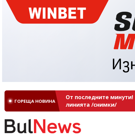
От последните минути! 
ГОРЕЩА НОВИНА
линията /снимки/