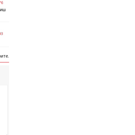
76
жиш
93
ите.