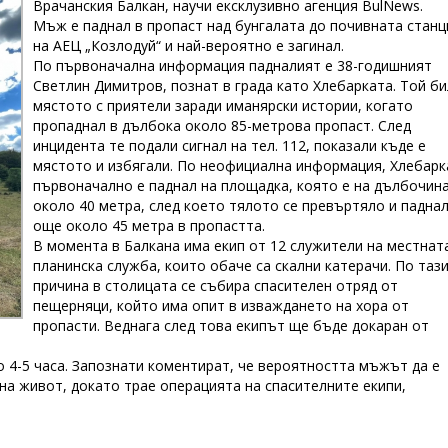
Врачанския Балкан, научи ексклузивно агенция BulNews.
Мъж е паднал в пропаст над бунгалата до почивната станц
на АЕЦ „Козлодуй“ и най-вероятно е загинал.
По първоначална информация падналият е 38-годишният
Светлин Димитров, познат в града като Хлебарката. Той би
мястото с приятели заради иманярски истории, когато
пропаднал в дълбока около 85-метрова пропаст. След
инцидента те подали сигнал на тел. 112, показали къде е
мястото и избягали. По неофициална информация, Хлебарк
първоначално е паднал на площадка, която е на дълбочин
около 40 метра, след което тялото се превъртяло и падна
още около 45 метра в пропастта.
В момента в Балкана има екип от 12 служители на местнат
планинска служба, които обаче са скални катерачи. По таз
причина в столицата се събира спасителен отряд от
пещерняци, който има опит в изваждането на хора от
пропасти. Веднага след това екипът ще бъде докаран от
 4-5 часа. Запознати коментират, че вероятността мъжът да е
 на живот, докато трае операцията на спасителните екипи,