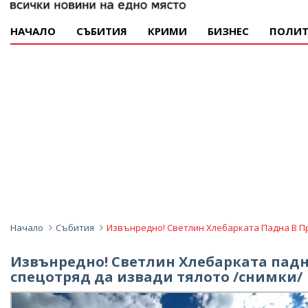
НАЧАЛО
СЪБИТИЯ
КРИМИ
БИЗНЕС
ПОЛИТ
Начало
Събития
Извънредно! Светлин Хлебарката Падна В Пр
Извънредно! Светлин Хлебарката падна
спецотряд да извади тялото /снимки/