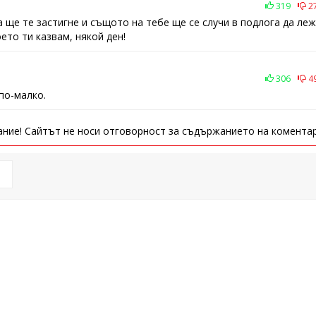
319
2
а ще те застигне и същото на тебе ще се случи в подлога да ле
ето ти казвам, някой ден!
306
4
 по-малко.
ние! Сайтът не носи отговорност за съдържанието на коментар