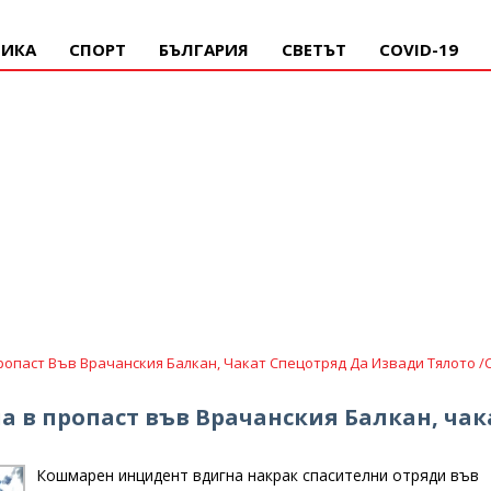
ИКА
СПОРТ
БЪЛГАРИЯ
СВЕТЪТ
COVID-19
опаст Във Врачанския Балкан, Чакат Спецотряд Да Извади Тялото /
 в пропаст във Врачанския Балкан, чак
Кошмарен инцидент вдигна накрак спасителни отряди във