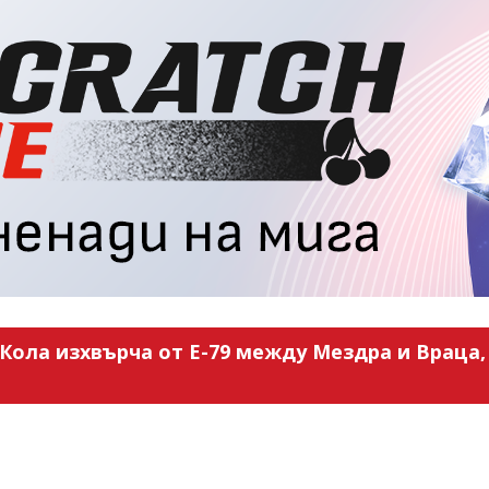
Кола изхвърча от Е-79 между Мездра и Враца, 